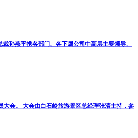
总裁孙燕平携各部门、各下属公司中高层主要领导、
动员大会。 大会由白石岭旅游景区总经理张清主持，参