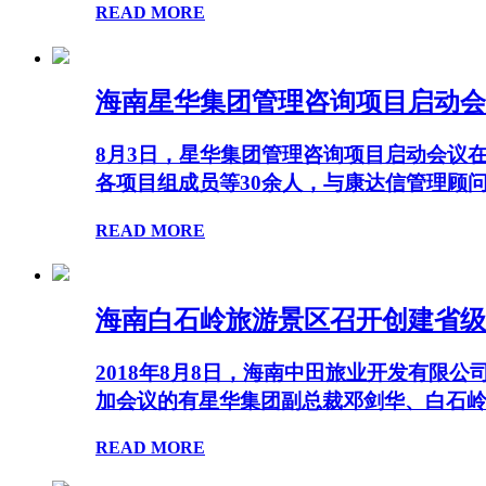
READ MORE
海南星华集团管理咨询项目启动会
8月3日，星华集团管理咨询项目启动会议
各项目组成员等30余人，与康达信管理顾问
READ MORE
海南白石岭旅游景区召开创建省级
2018年8月8日，海南中田旅业开发有
加会议的有星华集团副总裁邓剑华、白石岭旅
READ MORE