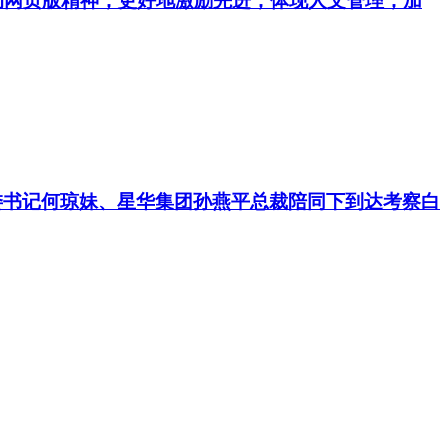
的乐动网页版精神，更好地激励先进，体现人文管理，加
市委书记何琼妹、星华集团孙燕平总裁陪同下到达考察白