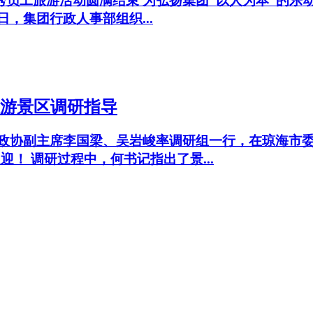
度优秀员工旅游活动圆满结束 为弘扬集团“以人为本”
日，集团行政人事部组织...
旅游景区调研指导
万春、政协副主席李国梁、吴岩峻率调研组一行，在琼海
！ 调研过程中，何书记指出了景...