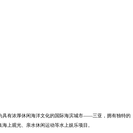
作为具有浓厚休闲海洋文化的国际海滨城市——三亚，拥有独特的
集海上观光、亲水休闲运动等水上娱乐项目。