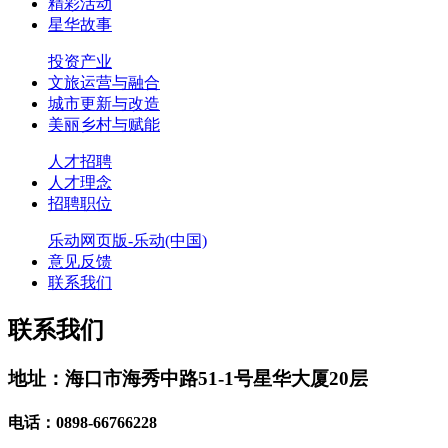
精彩活动
星华故事
投资产业
文旅运营与融合
城市更新与改造
美丽乡村与赋能
人才招聘
人才理念
招聘职位
乐动网页版-乐动(中国)
意见反馈
联系我们
联系我们
地址：海口市海秀中路51-1号星华大厦20层
电话：0898-66766228