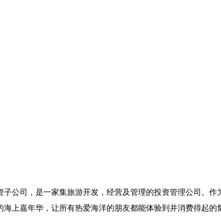
全资子公司，是一家集旅游开发，经营及管理的投资管理公司。
的海上嘉年华，让所有热爱海洋的朋友都能体验到并消费得起的