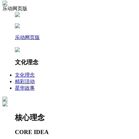
乐动网页版
乐动网页版
文化理念
文化理念
精彩活动
星华故事
核心理念
CORE IDEA