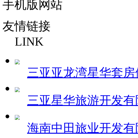
手机版网站
友情链接
LINK
三亚亚龙湾星华套房
三亚星华旅游开发有
海南中田旅业开发有