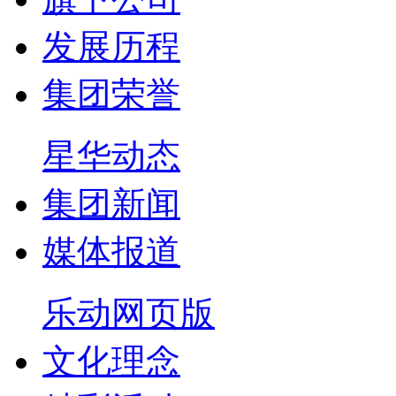
发展历程
集团荣誉
星华动态
集团新闻
媒体报道
乐动网页版
文化理念