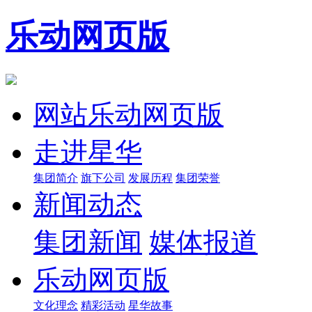
乐动网页版
网站乐动网页版
走进星华
集团简介
旗下公司
发展历程
集团荣誉
新闻动态
集团新闻
媒体报道
乐动网页版
文化理念
精彩活动
星华故事