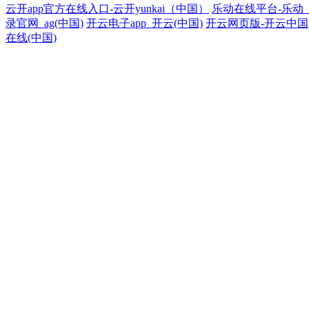
云开app官方在线入口-云开yunkai（中国）
乐动在线平台-乐动
录官网_ag(中国)
开云电子app_开云(中国)
开云网页版-开云中国
在线(中国)