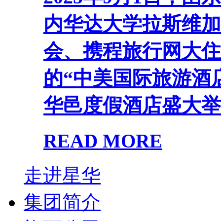
内华达大学拉斯维加
会、携程旅行网大住
的“中美国际旅游酒
华邑度假酒店盛大举行
READ MORE
走进星华
集团简介