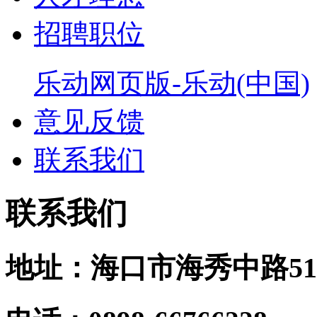
招聘职位
乐动网页版-乐动(中国)
意见反馈
联系我们
联系我们
地址：海口市海秀中路51