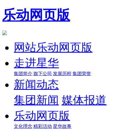
乐动网页版
网站乐动网页版
走进星华
集团简介
旗下公司
发展历程
集团荣誉
新闻动态
集团新闻
媒体报道
乐动网页版
文化理念
精彩活动
星华故事