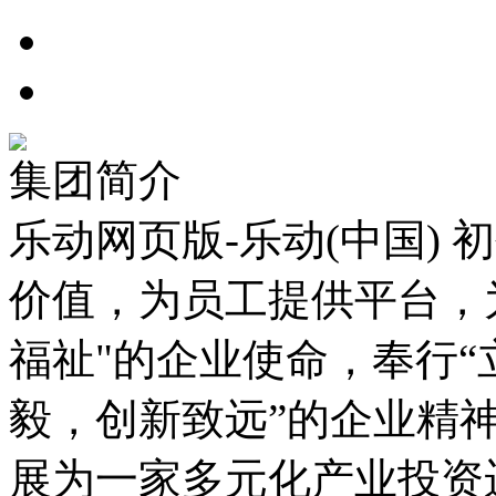
集团简介
乐动网页版-乐动(中国) 
价值，为员工提供平台，
福祉"的企业使命，奉行
毅，创新致远”的企业精
展为一家多元化产业投资