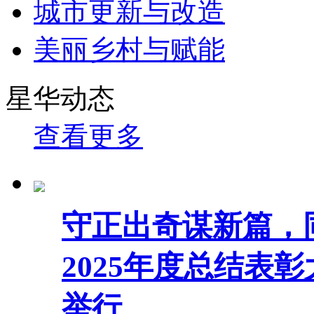
城市更新与改造
美丽乡村与赋能
星华动态
查看更多
守正出奇谋新篇，同
2025年度总结表彰
举行