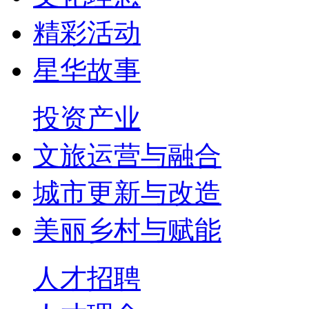
精彩活动
星华故事
投资产业
文旅运营与融合
城市更新与改造
美丽乡村与赋能
人才招聘