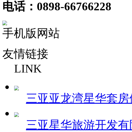
电话：0898-66766228
手机版网站
友情链接
LINK
三亚亚龙湾星华套房
三亚星华旅游开发有