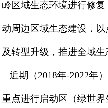
岭区域生态环境进行修复
动周边区域生态建设，以
及转型升级，推进全域生
近期（2018年-2022
重点进行启动区（绿世界