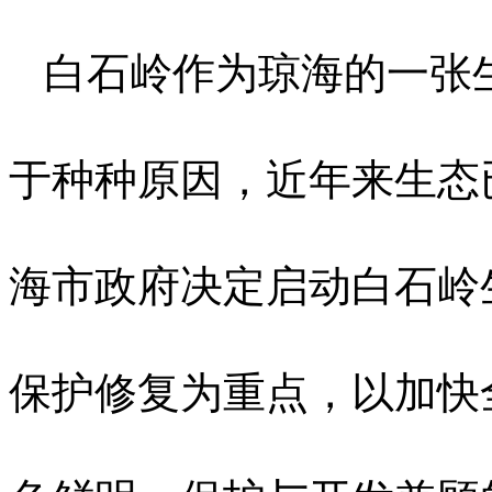
白石岭作为琼海的一张
于种种原因，近年来生态
海市政府决定启动白石岭
保护修复为重点，以加快