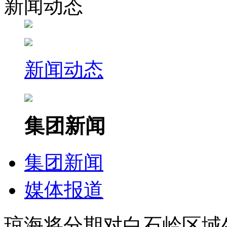
新闻动态
新闻动态
集团新闻
集团新闻
媒体报道
琼海将分期对白石岭区域