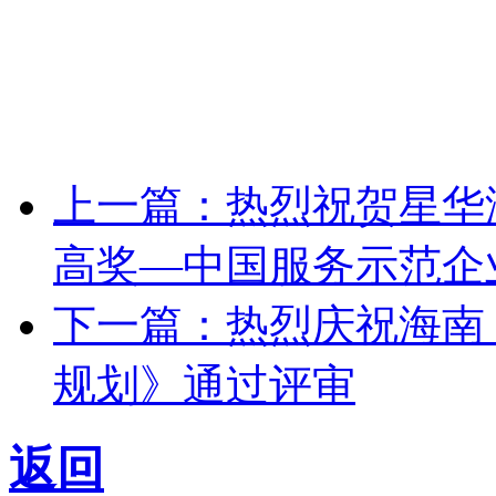
上一篇：热烈祝贺星华
高奖—中国服务示范企
下一篇：热烈庆祝海南
规划》通过评审
返回