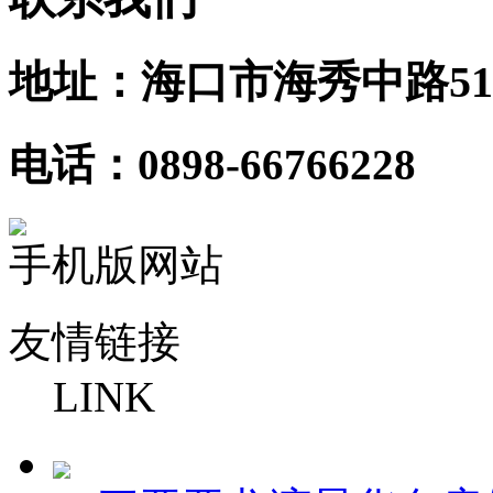
地址：海口市海秀中路51
电话：0898-66766228
手机版网站
友情链接
LINK