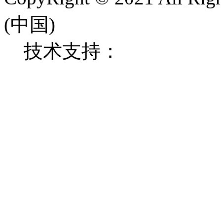
(中国)
技术支持：