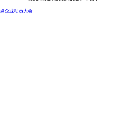
点企业动员大会