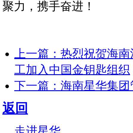
聚力，携手奋进！
上一篇：热烈祝贺海南
工加入中国金钥匙组织
下一篇：海南星华集团
返回
走进星华