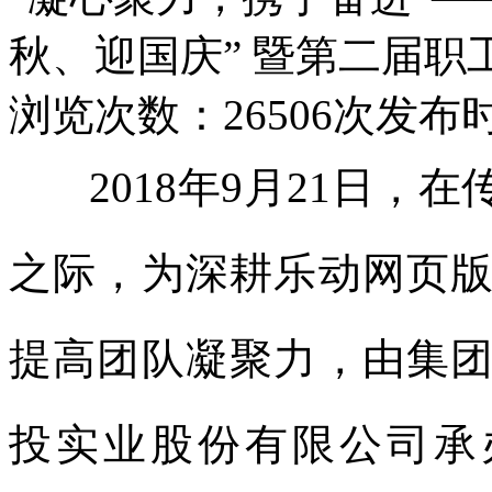
秋、迎国庆” 暨第二届职
浏览次数：26506次
发布时间
2018年9月21日，
之际，为深耕乐动网页
提高团队凝聚力，由集
投实业股份有限公司承