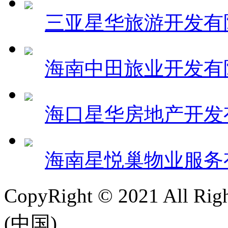
三亚星华旅游开发有
海南中田旅业开发有
海口星华房地产开发
海南星悦巢物业服务
CopyRight © 2021 All
(中国)