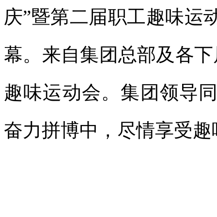
庆”暨第二届职工趣味运
幕。来自集团总部及各下
趣味运动会。集团领导
奋力拼博中，尽情享受趣