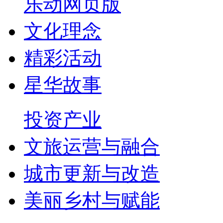
乐动网页版
文化理念
精彩活动
星华故事
投资产业
文旅运营与融合
城市更新与改造
美丽乡村与赋能