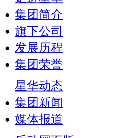
集团简介
旗下公司
发展历程
集团荣誉
星华动态
集团新闻
媒体报道