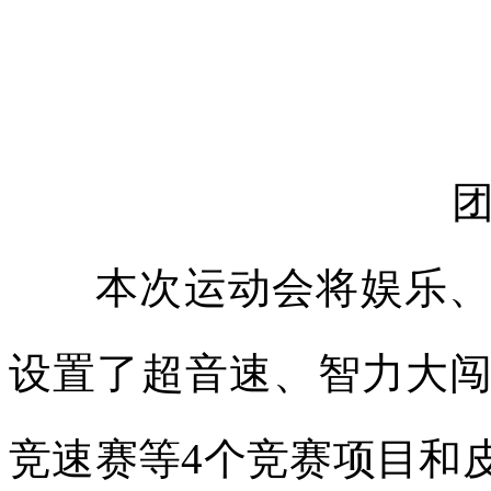
本次运动会将娱乐、益
设置了超音速、智力大
竞速赛等4个竞赛项目和