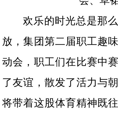
会、草
欢乐的时光总是那么短
放，集团第二届职工趣
动会，职工们在比赛中
了友谊，散发了活力与
将带着这股体育精神既