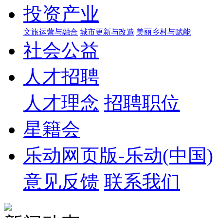
投资产业
文旅运营与融合
城市更新与改造
美丽乡村与赋能
社会公益
人才招聘
人才理念
招聘职位
星籍会
乐动网页版-乐动(中国)
意见反馈
联系我们