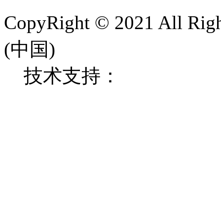
CopyRight © 2021 All
(中国)
技术支持：