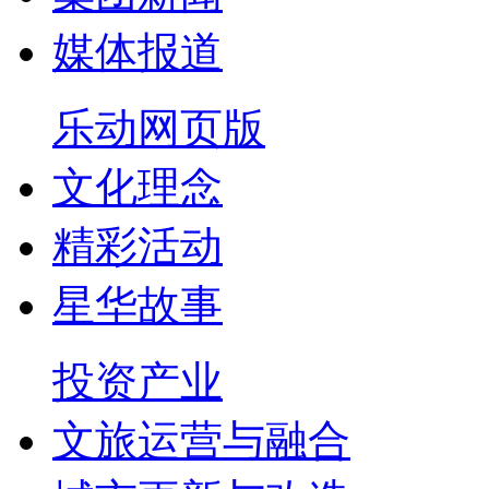
媒体报道
乐动网页版
文化理念
精彩活动
星华故事
投资产业
文旅运营与融合