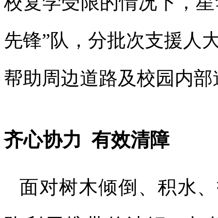
校复学受限的情况下，星
先锋”队，分批次支援人
帮助周边道路及校园内部
齐心协力 有效清障
面对树木倾倒、积水、