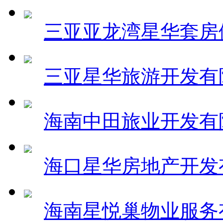
三亚亚龙湾星华套房
三亚星华旅游开发有
海南中田旅业开发有
海口星华房地产开发
海南星悦巢物业服务