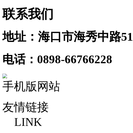
联系我们
地址：海口市海秀中路51
电话：0898-66766228
手机版网站
友情链接
LINK