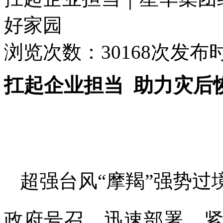
好家园
浏览次数：30168次
发布时间
扛起企业担当 助力灾后
超强台风“摩羯”强势
政府号召，迅速部署，紧